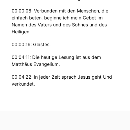
00:00:08: Verbunden mit den Menschen, die
einfach beten, beginne ich mein Gebet im
Namen des Vaters und des Sohnes und des
Heiligen
00:00:16: Geistes.
00:04:11: Die heutige Lesung ist aus dem
Matthäus Evangelium.
00:04:22: In jeder Zeit sprach Jesus geht Und
verkündet.
00:04:28: Das Himmelreich is nahe Heilt kranke,
weckt tote auf Macht Aussetzigereien, treibt
Dämonen aus.
00:04:39: Umsonst habt ihr Empfangen,